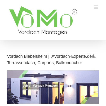
Skip
to
content
Vordach Biebelsheim | ↗️Vordach-Experte.de💪
Terrassendach, Carports, Balkondächer