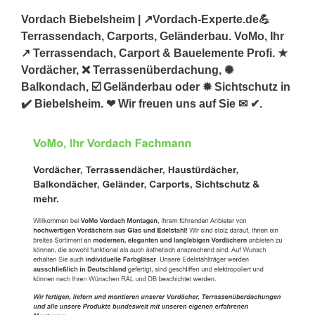
Vordach Biebelsheim | ↗️Vordach-Experte.de💪
Terrassendach, Carports, Geländerbau. VoMo, Ihr
↗️ Terrassendach, Carport & Bauelemente Profi. ★
Vordächer, ❌ Terrassenüberdachung, ✺
Balkondach, ☑️ Geländerbau oder ✹ Sichtschutz in
✔️ Biebelsheim. ❤ Wir freuen uns auf Sie ✉ ✔.