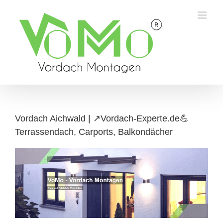
Skip
to
content
Vordach Aichwald | ↗️Vordach-Experte.de💪
Terrassendach, Carports, Balkondächer