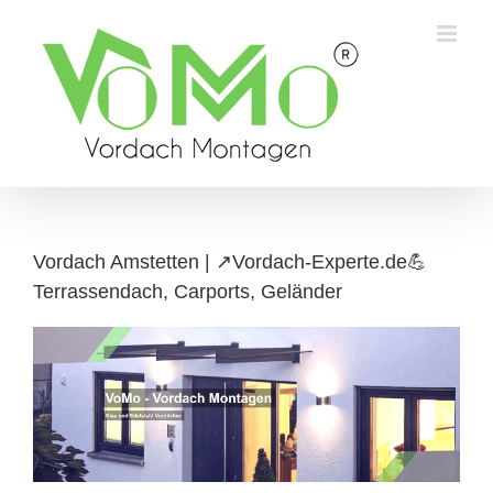
Skip
to
content
Vordach Amstetten | ↗️Vordach-Experte.de💪
Terrassendach, Carports, Geländer