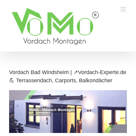
Skip
to
content
Vordach Bad Windsheim | ↗️Vordach-Experte.de
💪 Terrassendach, Carports, Balkondächer