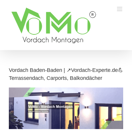
Skip
to
content
Vordach Baden-Baden | ↗️Vordach-Experte.de💪
Terrassendach, Carports, Balkondächer