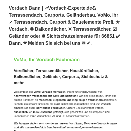
Vordach Bann | ↗️Vordach-Experte.de💪
Terrassendach, Carports, Geländerbau. VoMo, Ihr
↗️ Terrassendach, Carport & Bauelemente Profi. ★
Vordach, ✺ Balkondächer, ❌ Terrassendächer, ☑️
Geländer oder ✹ Sichtschutzelemente für 66851 ✔️
Bann. ❤ Melden Sie sich bei uns ✉ ✔.