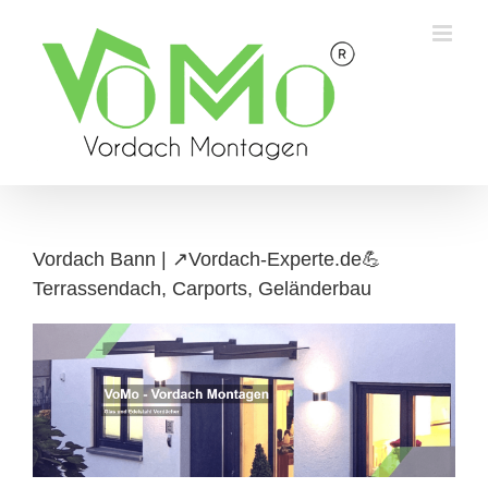
Skip
to
content
Vordach Bann | ↗️Vordach-Experte.de💪
Terrassendach, Carports, Geländerbau