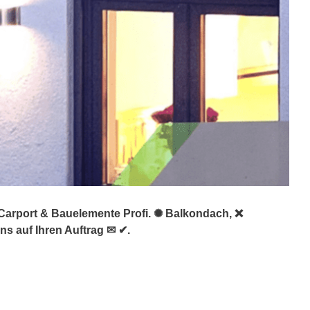
 Carport & Bauelemente Profi. ✺ Balkondach, ❌
s auf Ihren Auftrag ✉ ✔.