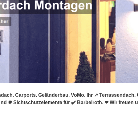
ndach, Carports, Geländerbau. VoMo, Ihr ↗️ Terrassendach,
 ✹ Sichtschutzelemente für ✔️ Barbelroth. ❤ Wir freuen un