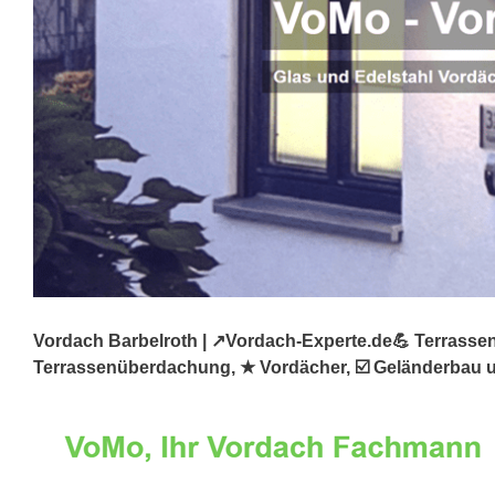
Vordach Barbelroth | ↗️Vordach-Experte.de💪 Terrasse
Terrassenüberdachung, ★ Vordächer, ☑️ Geländerbau und