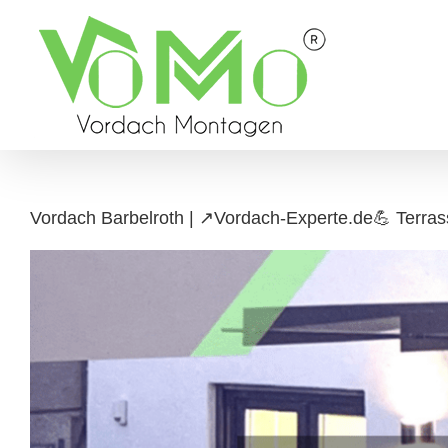
Skip
to
content
Vordach Barbelroth | ↗️Vordach-Experte.de💪 Terras