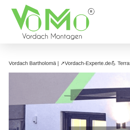
Skip
to
content
Vordach Bartholomä | ↗️Vordach-Experte.de💪 Terr