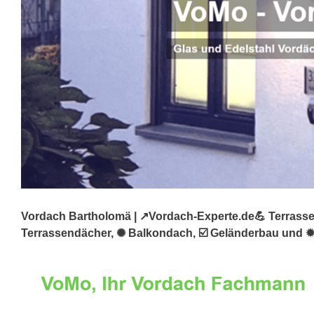
Vordach Bartholomä | ↗️Vordach-Experte.de💪 Terrassen
Terrassendächer, ✺ Balkondach, ☑️ Geländerbau und ✹