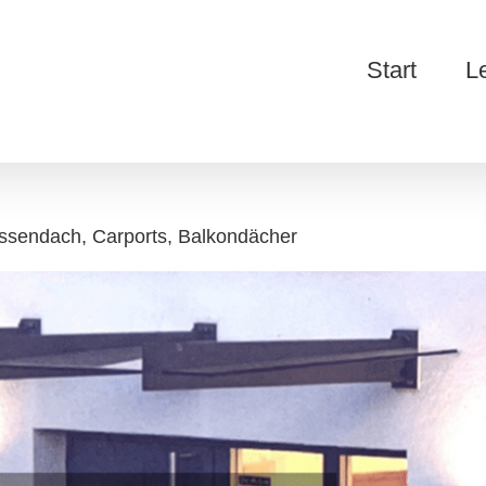
Start
L
assendach, Carports, Balkondächer