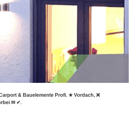
 Carport & Bauelemente Profi. ★ Vordach, ❌
rbei ✉ ✔.