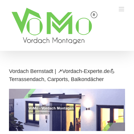
Skip
to
content
Vordach Bernstadt | ↗️Vordach-Experte.de💪
Terrassendach, Carports, Balkondächer