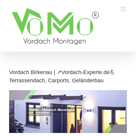
Skip
to
content
Vordach Birkenau | ↗️Vordach-Experte.de💪
Terrassendach, Carports, Geländerbau