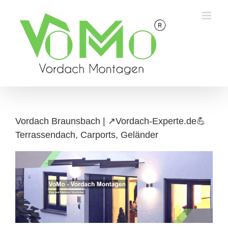
Skip
to
content
Vordach Braunsbach | ↗️Vordach-Experte.de💪
Terrassendach, Carports, Geländer