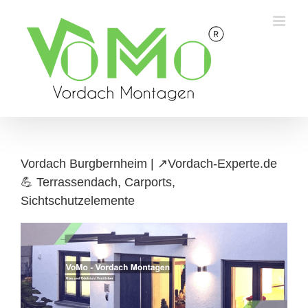
Skip
to
content
Vordach Burgbernheim | ↗️Vordach-Experte.de
💪 Terrassendach, Carports,
Sichtschutzelemente