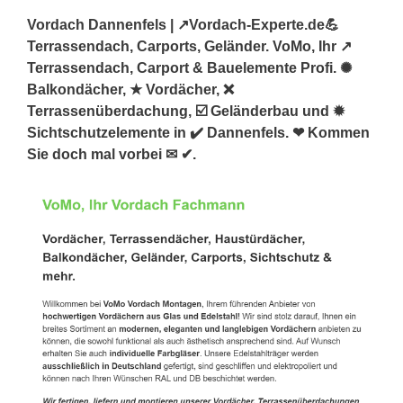
Vordach Dannenfels | ↗️Vordach-Experte.de💪
Terrassendach, Carports, Geländer. VoMo, Ihr ↗️
Terrassendach, Carport & Bauelemente Profi. ✺
Balkondächer, ★ Vordächer, ❌
Terrassenüberdachung, ☑️ Geländerbau und ✹
Sichtschutzelemente in ✔️ Dannenfels. ❤ Kommen
Sie doch mal vorbei ✉ ✔.