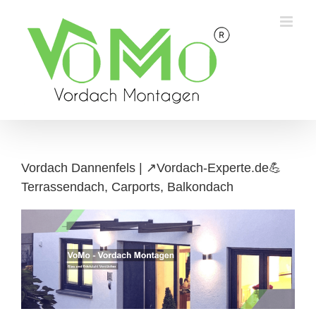
Skip
to
content
Vordach Dannenfels | ↗️Vordach-Experte.de💪
Terrassendach, Carports, Balkondach