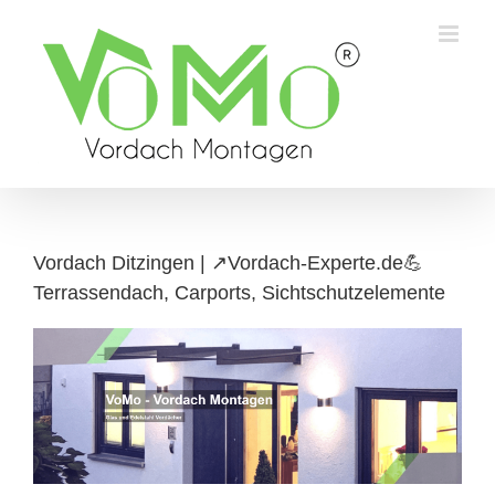
Skip
to
content
Vordach Ditzingen | ↗️Vordach-Experte.de💪
Terrassendach, Carports, Sichtschutzelemente