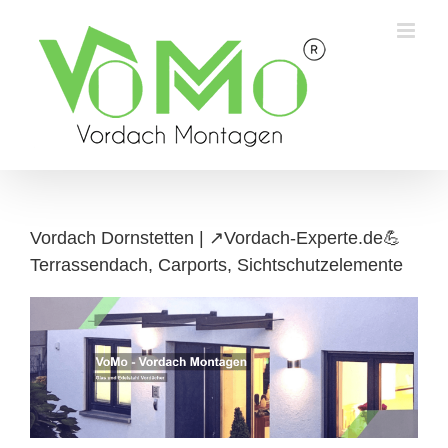
Skip
to
content
Vordach Dornstetten | ↗️Vordach-Experte.de💪
Terrassendach, Carports, Sichtschutzelemente