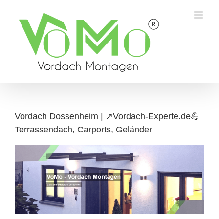
Skip
to
content
Vordach Dossenheim | ↗️Vordach-Experte.de💪
Terrassendach, Carports, Geländer