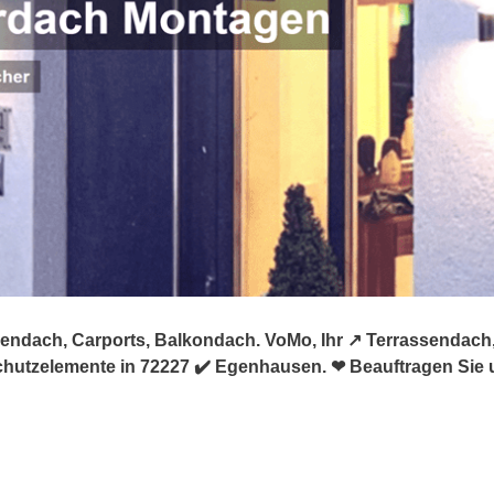
ndach, Carports, Balkondach. VoMo, Ihr ↗️ Terrassendach,
chutzelemente in 72227 ✔️ Egenhausen. ❤ Beauftragen Sie 