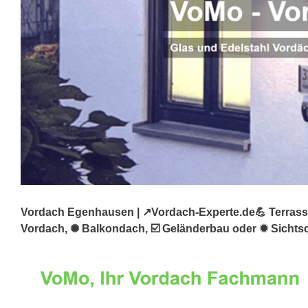
Vordach Egenhausen | ↗️Vordach-Experte.de💪 Terrasse
Vordach, ✺ Balkondach, ☑️ Geländerbau oder ✹ Sichts