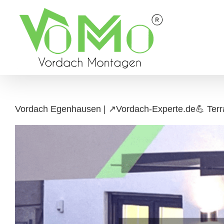
Skip
to
content
Vordach Egenhausen | ↗️Vordach-Experte.de💪 Terr