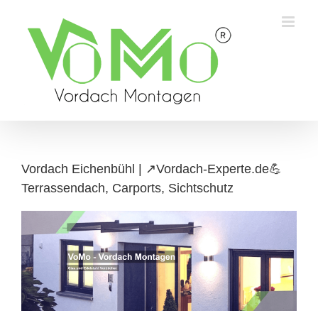
Skip
to
content
Vordach Eichenbühl | ↗️Vordach-Experte.de💪
Terrassendach, Carports, Sichtschutz