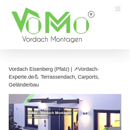
Skip
to
content
Vordach Eisenberg (Pfalz) | ↗️Vordach-
Experte.de💪 Terrassendach, Carports,
Geländerbau