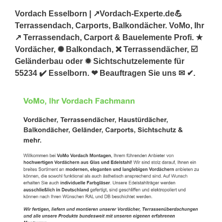
Vordach Esselborn | ↗️Vordach-Experte.de💪
Terrassendach, Carports, Balkondächer. VoMo, Ihr
↗️ Terrassendach, Carport & Bauelemente Profi. ★
Vordächer, ✺ Balkondach, ❌ Terrassendächer, ☑️
Geländerbau oder ✹ Sichtschutzelemente für
55234 ✔️ Esselborn. ❤ Beauftragen Sie uns ✉ ✔.