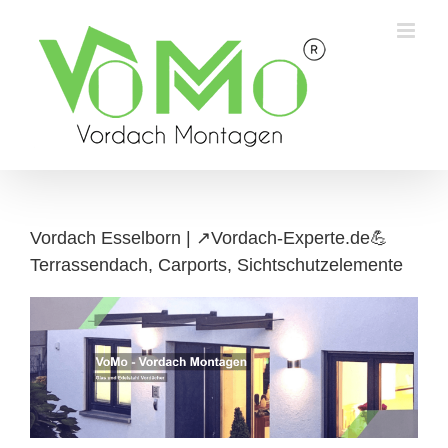
Skip
to
content
Vordach Esselborn | ↗️Vordach-Experte.de💪
Terrassendach, Carports, Sichtschutzelemente