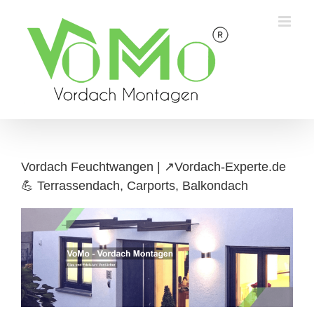
Skip
to
content
Vordach Feuchtwangen | ↗️Vordach-Experte.de
💪 Terrassendach, Carports, Balkondach