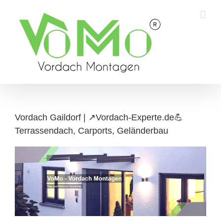
Skip
to
content
Vordach Gaildorf | ↗️Vordach-Experte.de💪
Terrassendach, Carports, Geländerbau