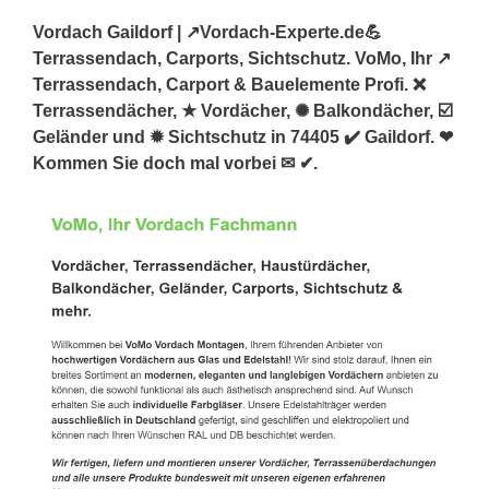
Vordach Gaildorf | ↗️Vordach-Experte.de💪
Terrassendach, Carports, Sichtschutz. VoMo, Ihr ↗️
Terrassendach, Carport & Bauelemente Profi. ❌
Terrassendächer, ★ Vordächer, ✺ Balkondächer, ☑️
Geländer und ✹ Sichtschutz in 74405 ✔️ Gaildorf. ❤
Kommen Sie doch mal vorbei ✉ ✔.