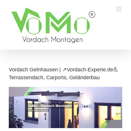
Skip
to
content
Vordach Gelnhausen | ↗️Vordach-Experte.de💪
Terrassendach, Carports, Geländerbau