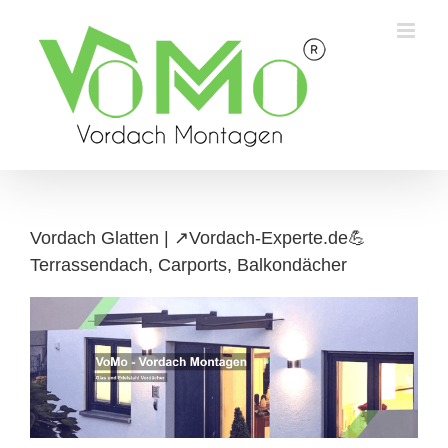
Skip
to
content
Vordach Glatten | ↗️Vordach-Experte.de💪
Terrassendach, Carports, Balkondächer