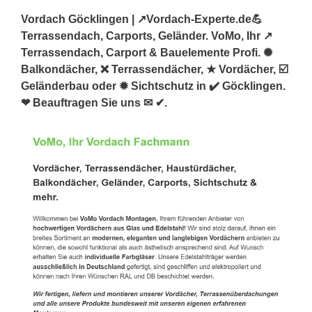
Vordach Göcklingen | ↗️Vordach-Experte.de💪
Terrassendach, Carports, Geländer. VoMo, Ihr ↗️
Terrassendach, Carport & Bauelemente Profi. ✺
Balkondächer, ❌ Terrassendächer, ★ Vordächer, ☑️
Geländerbau oder ✹ Sichtschutz in ✔️ Göcklingen.
❤ Beauftragen Sie uns ✉ ✔.