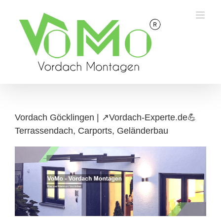
Skip
to
content
Vordach Göcklingen | ↗️Vordach-Experte.de💪
Terrassendach, Carports, Geländerbau