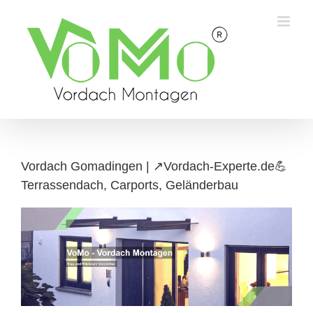
Skip
to
content
Vordach Gomadingen | ↗️Vordach-Experte.de💪
Terrassendach, Carports, Geländerbau