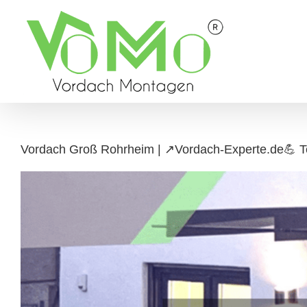
Skip
to
content
Vordach Groß Rohrheim | ↗️Vordach-Experte.de💪 T