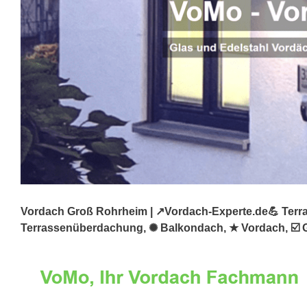
Vordach Groß Rohrheim | ↗️Vordach-Experte.de💪 Terra
Terrassenüberdachung, ✺ Balkondach, ★ Vordach, ☑️ G