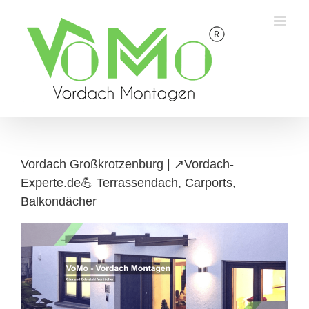
Skip
to
content
Vordach Großkrotzenburg | ↗️Vordach-
Experte.de💪 Terrassendach, Carports,
Balkondächer