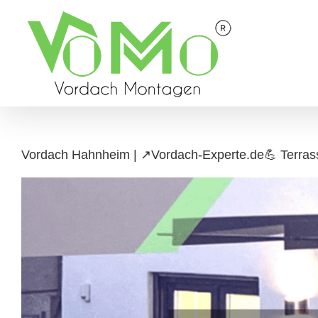
Skip
to
content
Vordach Hahnheim | ↗️Vordach-Experte.de💪 Terras