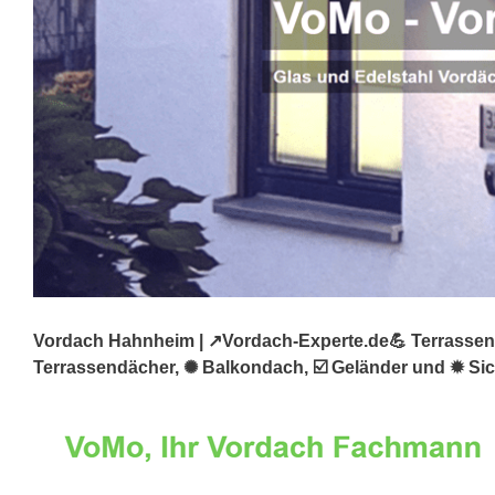
Vordach Hahnheim | ↗️Vordach-Experte.de💪 Terrassend
Terrassendächer, ✺ Balkondach, ☑️ Geländer und ✹ Sic