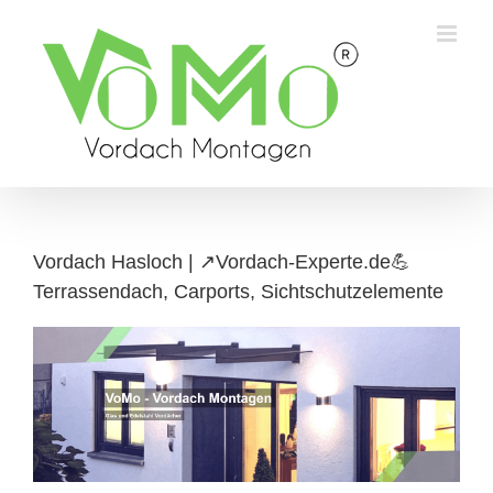
Skip
to
content
Vordach Hasloch | ↗️Vordach-Experte.de💪
Terrassendach, Carports, Sichtschutzelemente