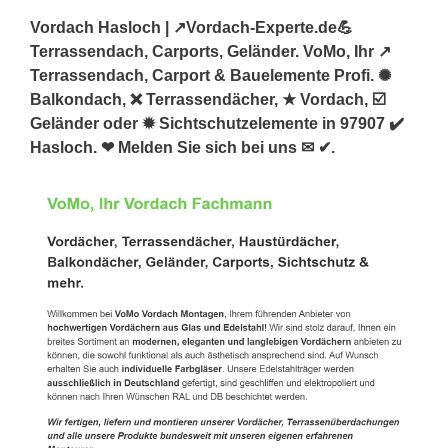
Vordach Hasloch | ↗️Vordach-Experte.de💪
Terrassendach, Carports, Geländer. VoMo, Ihr ↗️
Terrassendach, Carport & Bauelemente Profi. ✺
Balkondach, ❌ Terrassendächer, ★ Vordach, ☑️
Geländer oder ✹ Sichtschutzelemente in 97907 ✔️
Hasloch. ❤ Melden Sie sich bei uns ✉ ✔.