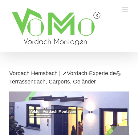
Skip
to
content
Vordach Hemsbach | ↗️Vordach-Experte.de💪
Terrassendach, Carports, Geländer