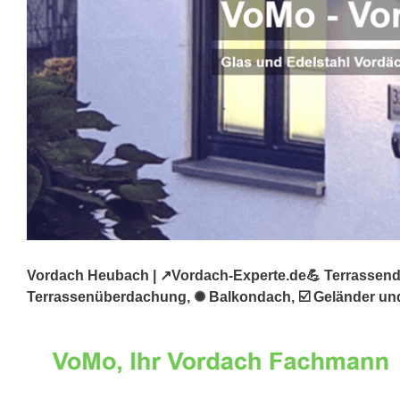
Vordach Heubach | ↗️Vordach-Experte.de💪 Terrassenda
Terrassenüberdachung, ✺ Balkondach, ☑️ Geländer und 