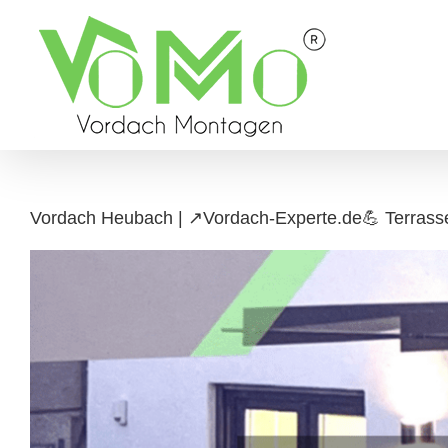
Skip
to
content
Vordach Heubach | ↗️Vordach-Experte.de💪 Terrass