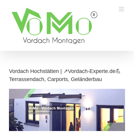
Skip
to
content
Vordach Hochstätten | ↗️Vordach-Experte.de💪
Terrassendach, Carports, Geländerbau