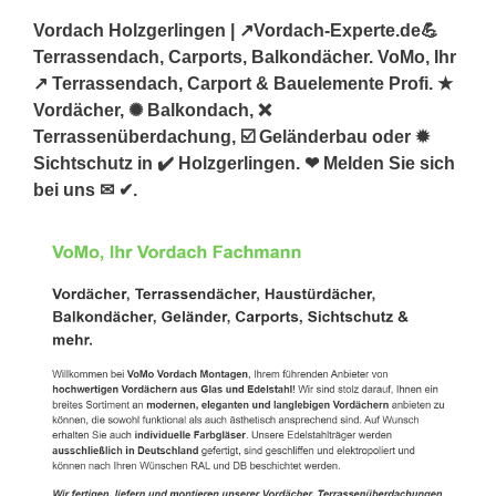
Vordach Holzgerlingen | ↗️Vordach-Experte.de💪
Terrassendach, Carports, Balkondächer. VoMo, Ihr
↗️ Terrassendach, Carport & Bauelemente Profi. ★
Vordächer, ✺ Balkondach, ❌
Terrassenüberdachung, ☑️ Geländerbau oder ✹
Sichtschutz in ✔️ Holzgerlingen. ❤ Melden Sie sich
bei uns ✉ ✔.