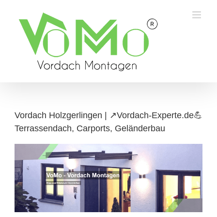
Skip
to
content
Vordach Holzgerlingen | ↗️Vordach-Experte.de💪
Terrassendach, Carports, Geländerbau