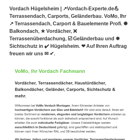
Vordach Hügelsheim | ↗️Vordach-Experte.de💪
Terrassendach, Carports, Geländerbau. VoMo, Ihr
↗️ Terrassendach, Carport & Bauelemente Profi. ✺
Balkondach, ★ Vordächer, ❌
Terrassenüberdachung, ☑️ Geländerbau und ✹
Sichtschutz in ✔️ Hügelsheim. ❤ Auf Ihren Auftrag
freuen wir uns ✉ ✔.