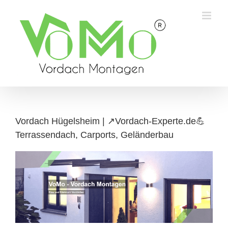
Skip
to
content
Vordach Hügelsheim | ↗️Vordach-Experte.de💪
Terrassendach, Carports, Geländerbau