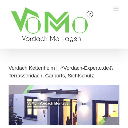
Skip
to
content
Vordach Kettenheim | ↗️Vordach-Experte.de💪
Terrassendach, Carports, Sichtschutz