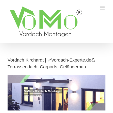
Skip
to
content
Vordach Kirchardt | ↗️Vordach-Experte.de💪
Terrassendach, Carports, Geländerbau