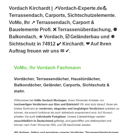
Vordach Kirchardt | ↗️Vordach-Experte.de💪
Terrassendach, Carports, Sichtschutzelemente.
VoMo, Ihr ↗️ Terrassendach, Carport &
Bauelemente Profi. ❌ Terrassenüberdachung, ✺
Balkondach, ★ Vordach, ☑️ Geländerbau und ✹
Sichtschutz in 74912 ✔️ Kirchardt. ❤ Auf Ihren
Auftrag freuen wir uns ✉ ✔.