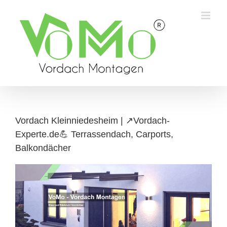
Skip
to
content
Vordach Kleinniedesheim | ↗️Vordach-
Experte.de💪 Terrassendach, Carports,
Balkondächer