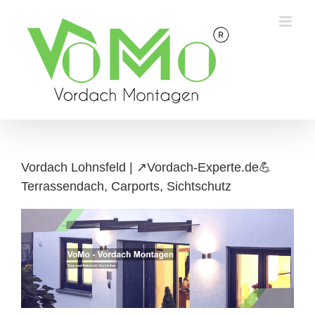
Skip
to
content
Vordach Lohnsfeld | ↗️Vordach-Experte.de💪
Terrassendach, Carports, Sichtschutz