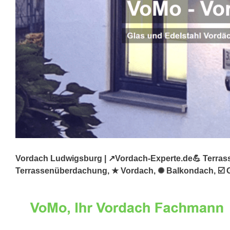
Vordach Ludwigsburg | ↗️Vordach-Experte.de💪 Terrasse
Terrassenüberdachung, ★ Vordach, ✺ Balkondach, ☑️ Ge