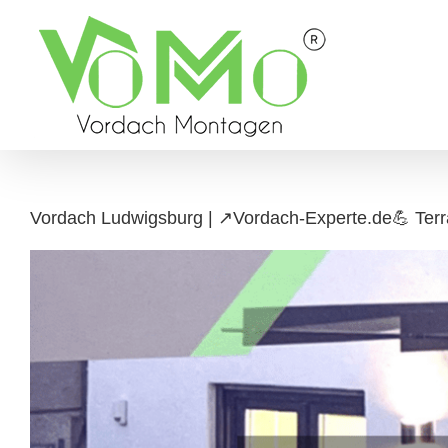
Skip
to
content
Vordach Ludwigsburg | ↗️Vordach-Experte.de💪 Ter