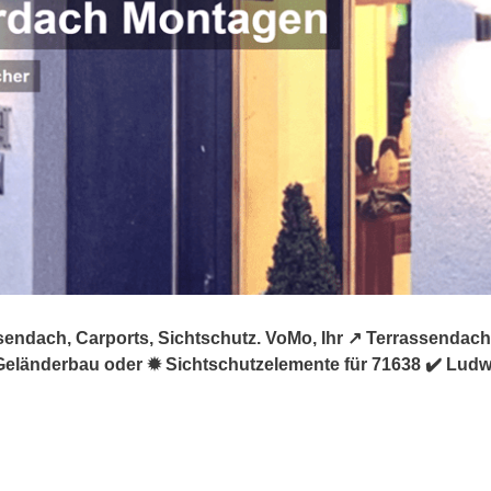
ndach, Carports, Sichtschutz. VoMo, Ihr ↗️ Terrassendach
länderbau oder ✹ Sichtschutzelemente für 71638 ✔️ Ludwi