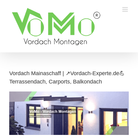
Skip
to
content
Vordach Mainaschaff | ↗️Vordach-Experte.de💪
Terrassendach, Carports, Balkondach