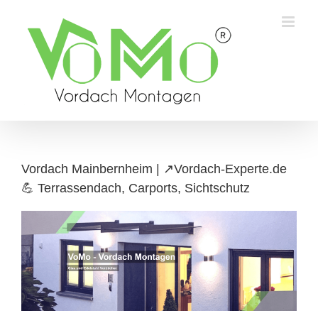
Skip
to
content
Vordach Mainbernheim | ↗️Vordach-Experte.de
💪 Terrassendach, Carports, Sichtschutz