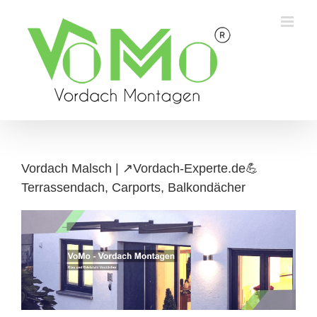
Skip
to
content
Vordach Malsch | ↗️Vordach-Experte.de💪
Terrassendach, Carports, Balkondächer