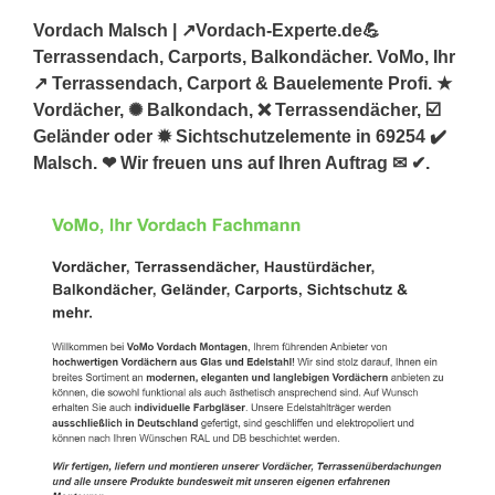
Vordach Malsch | ↗️Vordach-Experte.de💪
Terrassendach, Carports, Balkondächer. VoMo, Ihr
↗️ Terrassendach, Carport & Bauelemente Profi. ★
Vordächer, ✺ Balkondach, ❌ Terrassendächer, ☑️
Geländer oder ✹ Sichtschutzelemente in 69254 ✔️
Malsch. ❤ Wir freuen uns auf Ihren Auftrag ✉ ✔.