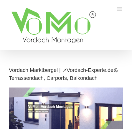
Skip
to
content
Vordach Marktbergel | ↗️Vordach-Experte.de💪
Terrassendach, Carports, Balkondach