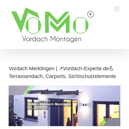
Skip
to
content
Vordach Merklingen | ↗️Vordach-Experte.de💪
Terrassendach, Carports, Sichtschutzelemente