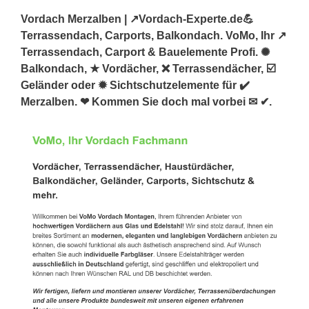
Vordach Merzalben | ↗️Vordach-Experte.de💪
Terrassendach, Carports, Balkondach. VoMo, Ihr ↗️
Terrassendach, Carport & Bauelemente Profi. ✺
Balkondach, ★ Vordächer, ❌ Terrassendächer, ☑️
Geländer oder ✹ Sichtschutzelemente für ✔️
Merzalben. ❤ Kommen Sie doch mal vorbei ✉ ✔.