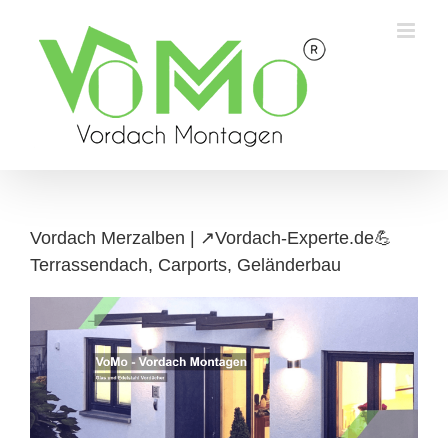
Skip
to
content
Vordach Merzalben | ↗️Vordach-Experte.de💪
Terrassendach, Carports, Geländerbau