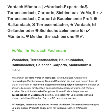
Vordach Mömbris | ↗️Vordach-Experte.de💪
Terrassendach, Carports, Sichtschutz. VoMo, Ihr ↗️
Terrassendach, Carport & Bauelemente Profi. ✺
Balkondach, ❌ Terrassendächer, ★ Vordach, ☑️
Geländer oder ✹ Sichtschutzelemente für ✔️
Mömbris. ❤ Melden Sie sich bei uns ✉ ✔.