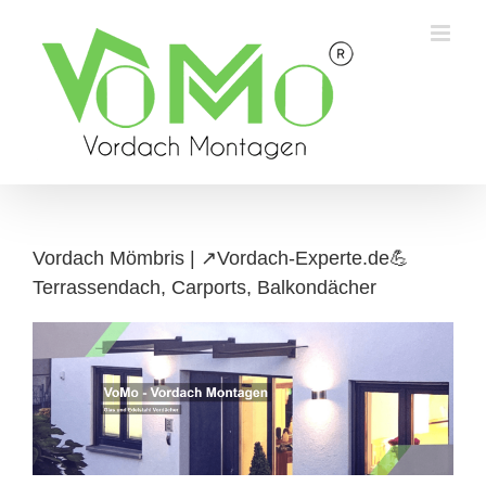
Skip
to
content
Vordach Mömbris | ↗️Vordach-Experte.de💪
Terrassendach, Carports, Balkondächer