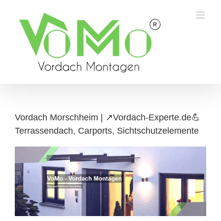
Skip
to
content
Vordach Morschheim | ↗️Vordach-Experte.de💪
Terrassendach, Carports, Sichtschutzelemente