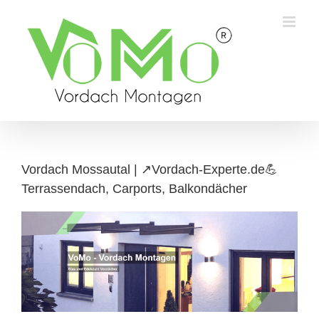
Skip
to
content
Vordach Mossautal | ↗️Vordach-Experte.de💪
Terrassendach, Carports, Balkondächer