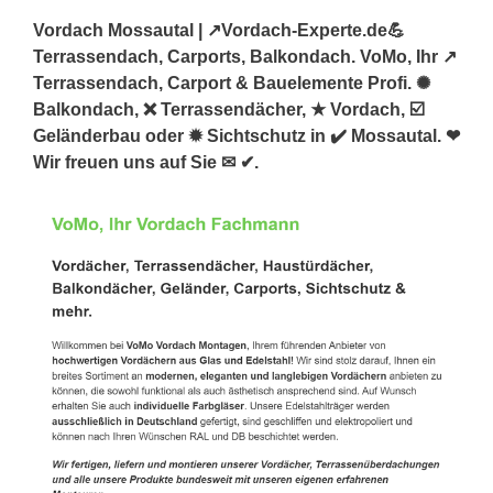
Vordach Mossautal | ↗️Vordach-Experte.de💪
Terrassendach, Carports, Balkondach. VoMo, Ihr ↗️
Terrassendach, Carport & Bauelemente Profi. ✺
Balkondach, ❌ Terrassendächer, ★ Vordach, ☑️
Geländerbau oder ✹ Sichtschutz in ✔️ Mossautal. ❤
Wir freuen uns auf Sie ✉ ✔.