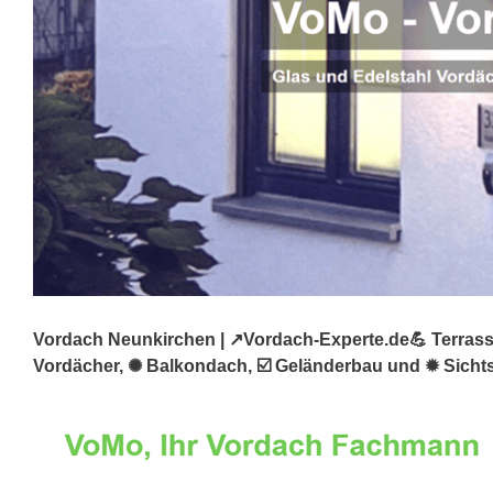
Vordach Neunkirchen | ↗️Vordach-Experte.de💪 Terrass
Vordächer, ✺ Balkondach, ☑️ Geländerbau und ✹ Sichts