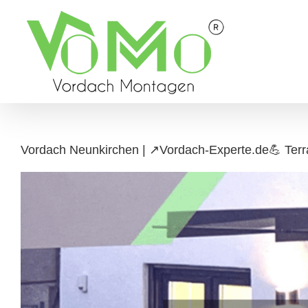
Skip
to
content
Vordach Neunkirchen | ↗️Vordach-Experte.de💪 Terr